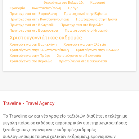
Θεοφάνεια στο Βελιγράδι
Καστοριά
Κρακοβία
Κωνσταντινούπολη
Πράγα
Πρωτοχρονιά στη Βαρκελώνη
Πρωτοχρονιά στην Ελβετία
Πρωτοχρονιά στην Κωνσταντινούπολη
Πρωτοχρονιά στην Πράγα
Πρωτοχρονιά στο Βελιγράδι
Πρωτοχρονιά στο Βερολίνο
Πρωτοχρονιά στο Βουκουρέστι
Πρωτοχρονιά στο Ντουμπάι
Χριστουγεννιάτικες εκδρομές
Χριστούγεννα στη Βαρκελώνη
Χριστούγεννα στην Ελβετία
Χριστούγεννα στην Κωνσταντινούπολη
Χριστούγεννα στην Πολωνία
Χριστούγεννα στην Πράγα
Χριστούγεννα στο Βελιγράδι
Χριστούγεννα στο Βερολίνο
Χριστούγεννα στο Βουκουρέστι
Traveline - Travel Agency
Το Traveline αν και νέο γραφείο ταξιδιών, διαθέτει στελέχη με
μεγάλη πείρα σε εκδόσεις αεροπορικών εισιτηρίων,κρατήσεις
ξενοδοχείων,οργανωμένες εκδρομές,εκδρομές
συλλόγων,σωματείων,σχολικών εκδρομών,μεμονωμένων