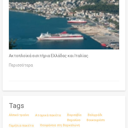
Ακτοπλοϊκά εισιτήρια Ελλάδας και Ιταλίας.
Περισσότερα
Tags
Αλπικό τραίνο
Ατομικά πακέτα
Βαρσοβία
Βελιγράδι
Βερολίνο
Βουκουρέστι
Γαμήλια πακέτα
Θεοφάνεια στη Βαρκελώνη