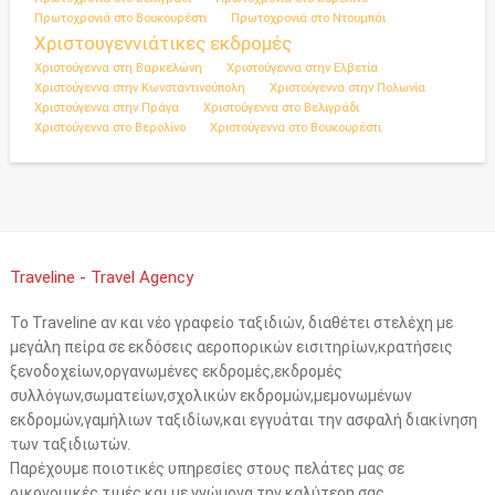
Πρωτοχρονιά στο Βουκουρέστι
Πρωτοχρονιά στο Ντουμπάι
Χριστουγεννιάτικες εκδρομές
Χριστούγεννα στη Βαρκελώνη
Χριστούγεννα στην Ελβετία
Χριστούγεννα στην Κωνσταντινούπολη
Χριστούγεννα στην Πολωνία
Χριστούγεννα στην Πράγα
Χριστούγεννα στο Βελιγράδι
Χριστούγεννα στο Βερολίνο
Χριστούγεννα στο Βουκουρέστι
Traveline - Travel Agency
Το Traveline αν και νέο γραφείο ταξιδιών, διαθέτει στελέχη με
μεγάλη πείρα σε εκδόσεις αεροπορικών εισιτηρίων,κρατήσεις
ξενοδοχείων,οργανωμένες εκδρομές,εκδρομές
συλλόγων,σωματείων,σχολικών εκδρομών,μεμονωμένων
εκδρομών,γαμήλιων ταξιδίων,και εγγυάται την ασφαλή διακίνηση
των ταξιδιωτών.
Παρέχουμε ποιοτικές υπηρεσίες στους πελάτες μας σε
οικονομικές τιμές,και με γνώμονα την καλύτερη σας