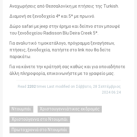
Αναχωρήσεις από Θεσσαλονίκη με πτήσεις της Turkish.
Διαμονή σε ξενοδοχεία 4* και 5* με πρωινό.
Δώρο safari με jeep στην έρημο και δείπνο στον μπουφέ
του ξενοδοχείου Radisson Blu Deira Creek 5*.
Για αναλυτικό τιμοκατάλογο, πρόγραμμα ξεναγήσεων,
πτήσεις, ξενοδοχεία, πατήστε στο link που θα δείτε
παρακάτω.
Για να κάνετε την κράτησή σας καθώς και για οποιαδήποτε
άλλη πληροφορία, επικοινωνήστε με το γραφείο μας.
Read
2202
times
Last modified on Σάββατο, 28 Σεπτέμβριος
2024 06:24
Ντουμπάι
Χριστουγεννιάτικες εκδρομές
Χριστούγεννα στο Ντουμπάι
Πρωτοχρονιά στο Ντουμπάι