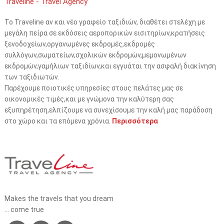
Traveline - Travel Agency
Το Traveline αν και νέο γραφείο ταξιδιών, διαθέτει στελέχη με
μεγάλη πείρα σε εκδόσεις αεροπορικών εισιτηρίων,κρατήσεις
ξενοδοχείων,οργανωμένες εκδρομές,εκδρομές
συλλόγων,σωματείων,σχολικών εκδρομών,μεμονωμένων
εκδρομών,γαμήλιων ταξιδίων,και εγγυάται την ασφαλή διακίνηση
των ταξιδιωτών.
Παρέχουμε ποιοτικές υπηρεσίες στους πελάτες μας σε
οικονομικές τιμές,και με γνώμονα την καλύτερη σας
εξυπηρέτηση,ελπίζουμε να συνεχίσουμε την καλή μας παράδοση
στο χώρο και τα επόμενα χρόνια.
Περισσότερα
Makes the travels that you dream
... come true