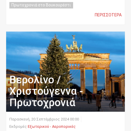
Πρωτοχρονιά στο Βουκουρέστι
ΠΕΡΙΣΣΌΤΕΡΑ
Βερολίνο /
Χριστούγεννα -
Πρωτοχρονιά
Παρασκευή, 20 Σεπτέμβριος 2024 00:00
Εκδρομές
Εξωτερικού - Αεροπορικές