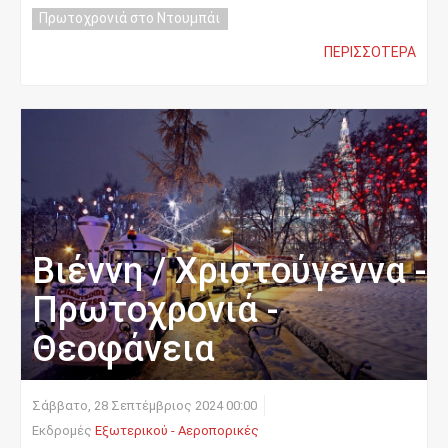
Πρωτοχρονιά στο Ντουμπάι
ΠΕΡΙΣΣΌΤΕΡΑ
Βιέννη / Χριστούγεννα -
Πρωτοχρονιά -
Θεοφάνεια
Σάββατο, 28 Σεπτέμβριος 2024 00:00
Εκδρομές
Εξωτερικού - Αεροπορικές