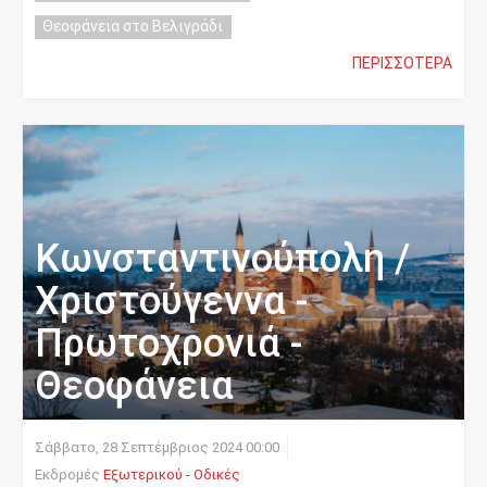
Θεοφάνεια στο Βελιγράδι
ΠΕΡΙΣΣΌΤΕΡΑ
Κωνσταντινούπολη /
Χριστούγεννα -
Πρωτοχρονιά -
Θεοφάνεια
Σάββατο, 28 Σεπτέμβριος 2024 00:00
Εκδρομές
Εξωτερικού - Οδικές