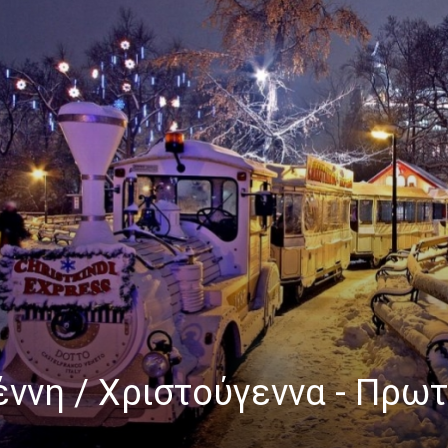
έννη / Χριστούγεννα - Πρω