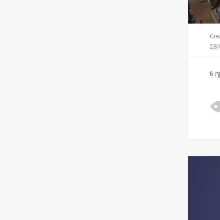
Cre
28/
6 