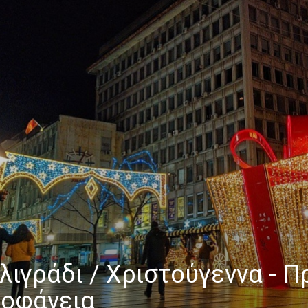
λιγράδι / Χριστούγεννα - Π
οφάνεια