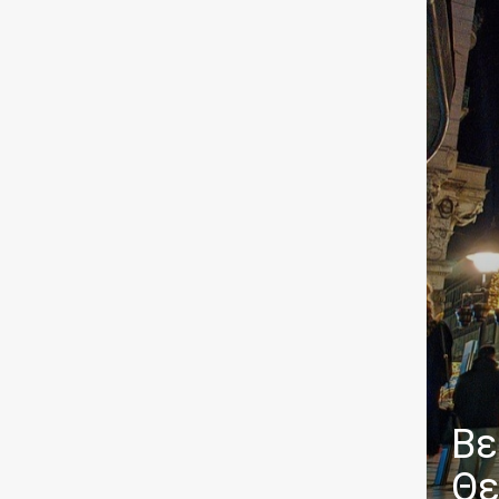
Βε
Θε