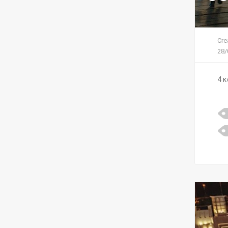
Cre
28/
4 κ