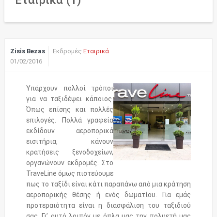
Εταιρικά (1)
TraveLine - Travel Agency
Zisis Bezas
Εκδρομές
Εταιρικά
01/02/2016
Υπάρχουν πολλοί τρόποι
για να ταξιδέψει κάποιος.
Όπως επίσης και πολλές
επιλογές. Πολλά γραφεία
εκδίδουν αεροπορικά
εισιτήρια, κάνουν
κρατήσεις ξενοδοχείων,
οργανώνουν εκδρομές. Στο
TraveLine όμως πιστεύουμε
πως το ταξίδι είναι κάτι παραπάνω από μια κράτηση
αεροπορικής θέσης ή ενός δωματίου. Για εμάς
προτεραιότητα είναι η διασφάλιση του ταξιδιού
σας. Γι’ αυτό λοιπόν με όπλα μας την πολυετή μας