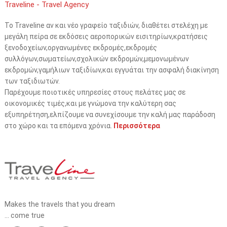
Traveline - Travel Agency
Το Traveline αν και νέο γραφείο ταξιδιών, διαθέτει στελέχη με
μεγάλη πείρα σε εκδόσεις αεροπορικών εισιτηρίων,κρατήσεις
ξενοδοχείων,οργανωμένες εκδρομές,εκδρομές
συλλόγων,σωματείων,σχολικών εκδρομών,μεμονωμένων
εκδρομών,γαμήλιων ταξιδίων,και εγγυάται την ασφαλή διακίνηση
των ταξιδιωτών.
Παρέχουμε ποιοτικές υπηρεσίες στους πελάτες μας σε
οικονομικές τιμές,και με γνώμονα την καλύτερη σας
εξυπηρέτηση,ελπίζουμε να συνεχίσουμε την καλή μας παράδοση
στο χώρο και τα επόμενα χρόνια.
Περισσότερα
Makes the travels that you dream
... come true